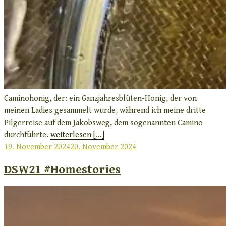
Caminohonig, der: ein Ganzjahresblüten-Honig, der von
meinen Ladies gesammelt wurde, während ich meine dritte
Pilgerreise auf dem Jakobsweg, dem sogenannten Camino
durchführte.
weiterlesen [...]
Veröffentlicht
19. November 2024
20. November 2024
am
DSW21 #Homestories