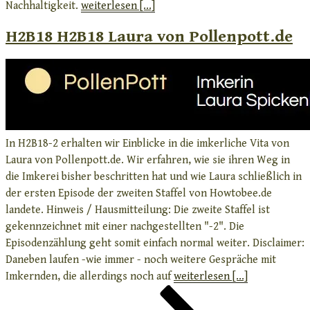
Nachhaltigkeit.
weiterlesen [...]
H2B18 H2B18 Laura von Pollenpott.de
In H2B18-2 erhalten wir Einblicke in die imkerliche Vita von
Laura von Pollenpott.de. Wir erfahren, wie sie ihren Weg in
die Imkerei bisher beschritten hat und wie Laura schließlich in
der ersten Episode der zweiten Staffel von Howtobee.de
landete. Hinweis / Hausmitteilung: Die zweite Staffel ist
gekennzeichnet mit einer nachgestellten "-2". Die
Episodenzählung geht somit einfach normal weiter. Disclaimer:
Daneben laufen -wie immer - noch weitere Gespräche mit
Imkernden, die allerdings noch auf
weiterlesen [...]
Seitennummerierung
Seite
Seite
Seite
Nächste
der
Seite