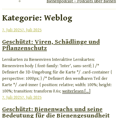
Bienenpodcast – Podcasts über Bienen
Kategorie:
Weblog
Veröffentlicht
7. Juli 2025
7. Juli 2025
am
Geschützt: Viren, Schädlinge und
Pflanzenschutz
Lernkarten zu Bienenviren Interaktive Lernkarten:
Bienenviren body { font-family: 'Inter', sans-serif; } /*
Definiert die 3D-Umgebung für die Karte */ .card-container {
perspective: 1000px; } /* Definiert den wendbaren Teil der
Karte */ .card-inner { position: relative; width: 100%; height:
100%; transition: transform 0.6s;
weiterlesen [...]
Veröffentlicht
7. Juli 2025
7. Juli 2025
am
Geschützt: Bienenwachs und seine
Bedeutung für die Bienengesundheit