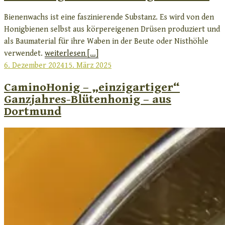
Bienenwachs ist eine faszinierende Substanz. Es wird von den
Honigbienen selbst aus körpereigenen Drüsen produziert und
als Baumaterial für ihre Waben in der Beute oder Nisthöhle
verwendet.
weiterlesen [...]
Veröffentlicht
6. Dezember 2024
15. März 2025
am
CaminoHonig – „einzigartiger“
Ganzjahres-Blütenhonig – aus
Dortmund