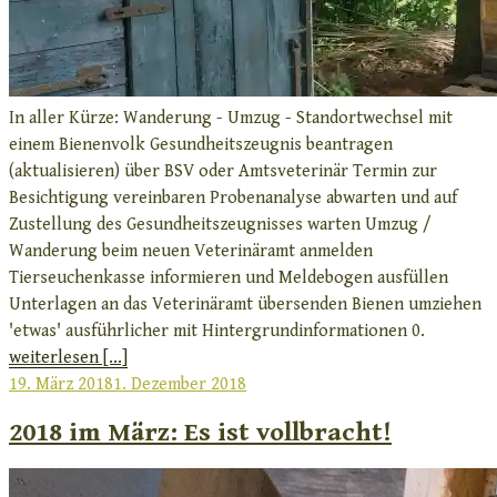
In aller Kürze: Wanderung - Umzug - Standortwechsel mit
einem Bienenvolk Gesundheitszeugnis beantragen
(aktualisieren) über BSV oder Amtsveterinär Termin zur
Besichtigung vereinbaren Probenanalyse abwarten und auf
Zustellung des Gesundheitszeugnisses warten Umzug /
Wanderung beim neuen Veterinäramt anmelden
Tierseuchenkasse informieren und Meldebogen ausfüllen
Unterlagen an das Veterinäramt übersenden Bienen umziehen
'etwas' ausführlicher mit Hintergrundinformationen 0.
weiterlesen [...]
Veröffentlicht
19. März 2018
1. Dezember 2018
am
2018 im März: Es ist vollbracht!