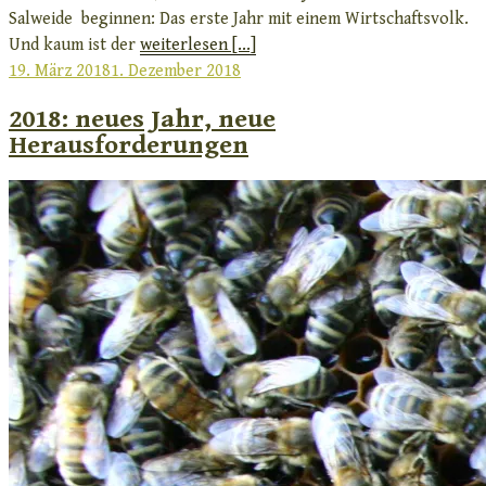
Salweide beginnen: Das erste Jahr mit einem Wirtschaftsvolk.
Und kaum ist der
weiterlesen [...]
Veröffentlicht
19. März 2018
1. Dezember 2018
am
2018: neues Jahr, neue
Herausforderungen