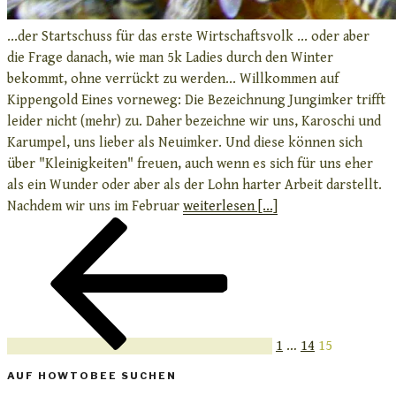
...der Startschuss für das erste Wirtschaftsvolk ... oder aber
die Frage danach, wie man 5k Ladies durch den Winter
bekommt, ohne verrückt zu werden... Willkommen auf
Kippengold Eines vorneweg: Die Bezeichnung Jungimker trifft
leider nicht (mehr) zu. Daher bezeichne wir uns, Karoschi und
Karumpel, uns lieber als Neuimker. Und diese können sich
über "Kleinigkeiten" freuen, auch wenn es sich für uns eher
als ein Wunder oder aber als der Lohn harter Arbeit darstellt.
Nachdem wir uns im Februar
weiterlesen [...]
Seitennummerierung
Vorherige
Seite
Seite
Seite
der
Seite
Beiträge
1
…
14
15
AUF HOWTOBEE SUCHEN