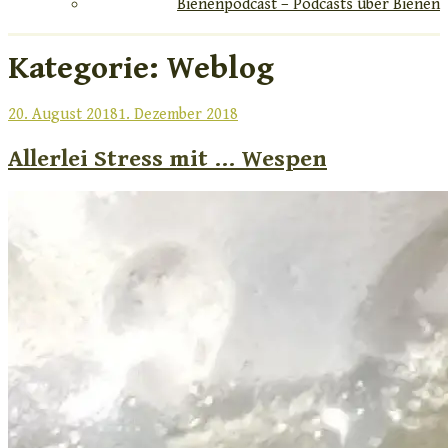
Bienenpodcast – Podcasts über Bienen
Kategorie:
Weblog
Veröffentlicht
20. August 2018
1. Dezember 2018
am
Allerlei Stress mit … Wespen