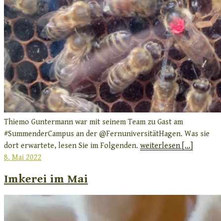
Thiemo Guntermann war mit seinem Team zu Gast am
#SummenderCampus an der @FernuniversitätHagen. Was sie
dort erwartete, lesen Sie im Folgenden.
weiterlesen [...]
Veröffentlicht
8. Mai 2022
am
Imkerei im Mai