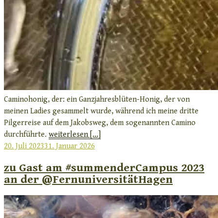
Caminohonig, der: ein Ganzjahresblüten-Honig, der von
meinen Ladies gesammelt wurde, während ich meine dritte
Pilgerreise auf dem Jakobsweg, dem sogenannten Camino
durchführte.
weiterlesen [...]
Veröffentlicht
20. Juli 2023
31. Januar 2026
am
zu Gast am #summenderCampus 2023
an der @FernuniversitätHagen