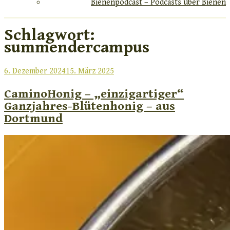
Bienenpodcast – Podcasts über Bienen
Schlagwort:
summendercampus
Veröffentlicht
6. Dezember 2024
15. März 2025
am
CaminoHonig – „einzigartiger“
Ganzjahres-Blütenhonig – aus
Dortmund