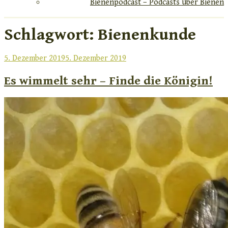
Bienenpodcast – Podcasts über Bienen
Schlagwort:
Bienenkunde
Veröffentlicht
5. Dezember 2019
5. Dezember 2019
am
Es wimmelt sehr – Finde die Königin!